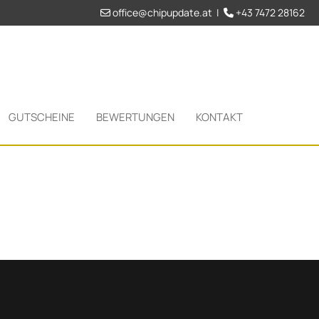
office@chipupdate.at
|
+43 7472 28162


GUTSCHEINE
BEWERTUNGEN
KONTAKT