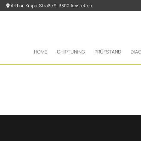
Arthur-Krupp-Straße 9, 3300 Amstetten

HOME
CHIPTUNING
PRÜFSTAND
DIA