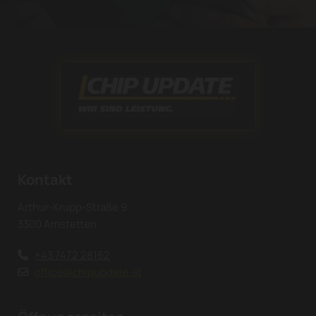
Kontakt
Arthur-Krupp-Straße 9
3300 Amstetten
+43 7472 28162

office@chipupdate.at
