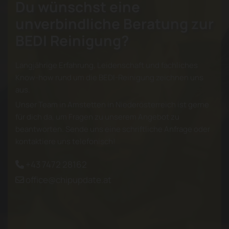
Du wünschst eine
unverbindliche Beratung zur
BEDI Reinigung?
Langjährige Erfahrung, Leidenschaft und fachliches
Know-how rund um die BEDI-Reinigung zeichnen uns
aus.
Unser Team in Amstetten in Niederösterreich ist gerne
für dich da, um Fragen zu unserem Angebot zu
beantworten. Sende uns eine schriftliche Anfrage oder
kontaktiere uns
telefonisch
!
+43 7472 28162

office@chipupdate.at
