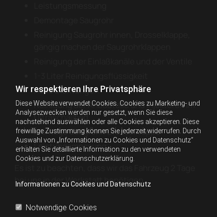
Leistungsmessung
Demontage Saugrohr
Reinigung Saugrohr innen, Drosselklappe,
gängig machen der Saugrohrklappen
Reinigung der Einlaßkanäle und der Ventile
1-3 Liter Reinigungsflüssigkeit
Wir respektieren Ihre Privatsphäre
neue Dichtungen
Diese Website verwendet Cookies. Cookies zu Marketing- und
Reinigung der Anbauteile und Injektoren im
Analysezwecken werden nur gesetzt, wenn Sie diese
Ultraschallbad
nachstehend auswählen oder alle Cookies akzeptieren. Diese
Montage Saugrohr, Drosselklappe
freiwillige Zustimmung können Sie jederzeit widerrufen. Durch
Auswahl von „Informationen zu Cookies und Datenschutz“
Leistungsmessung
erhalten Sie detaillierte Information zu den verwendeten
Cookies und zur Datenschutzerklärung.
Es ist zu beachten, dass wir das Fahrzeug 2 Tage
bei uns in der Werkstatt benötigen.
Informationen zu Cookies und Datenschutz
Notwendige Cookies